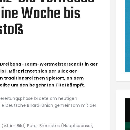
eine Woche bis
stoß
8. Dreiband-Team-Weltmeisterschaft in der
s 1. März richtet sich der Blick der
n traditionsreichen Spielort, an dem
ltelite um den begehrten Titel kämpft.
orbereitungsphase bildete am heutigen
 die Deutsche Billard-Union gemeinsam mit der
(v.l. im Bild) Peter Bröckskes (Hauptsponsor,