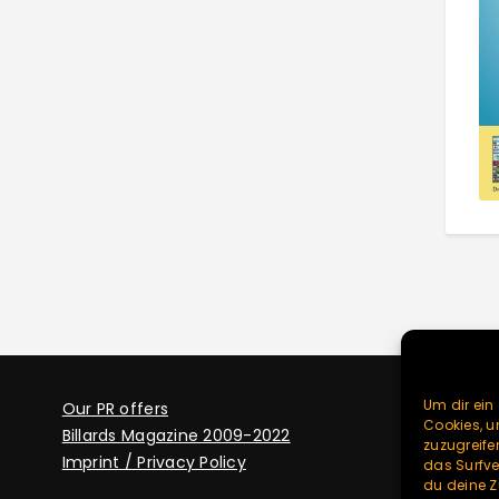
Um dir ein
Our PR offers
Cookies, 
Billards Magazine 2009-2022
zuzugreife
Imprint / Privacy Policy
das Surfve
du deine Z