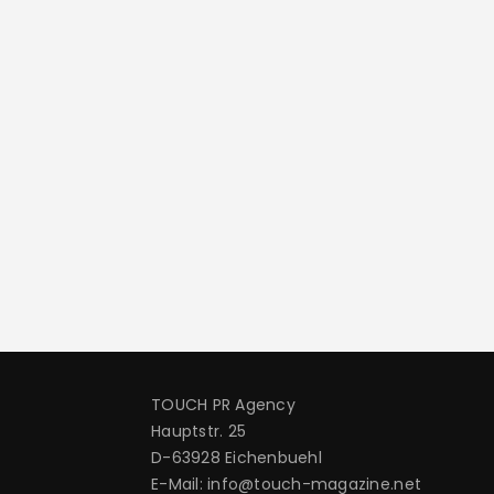
TOUCH PR Agency
Hauptstr. 25
D-63928 Eichenbuehl
E-Mail: info@touch-magazine.net