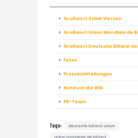
Grußwort Stadt Viersen
Grußwort Union Mondiale de Bi
Grußwort Deutsche Billard-Un
Fotos
Pressemitteilungen
Rund um die WM
PR-Team
Tags:
deutsche billard-union
union mondiale de billard