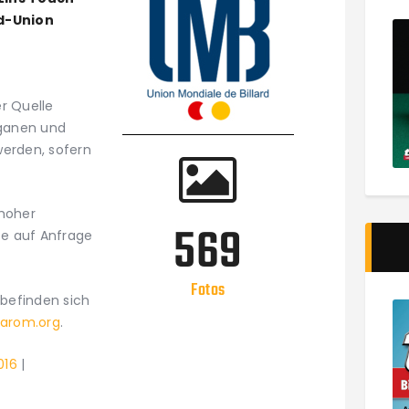
rd-Union
r Quelle
ganen und
erden, sofern
 hoher
569
se auf Anfrage
Fotos
befinden sich
arom.org
.
016
|