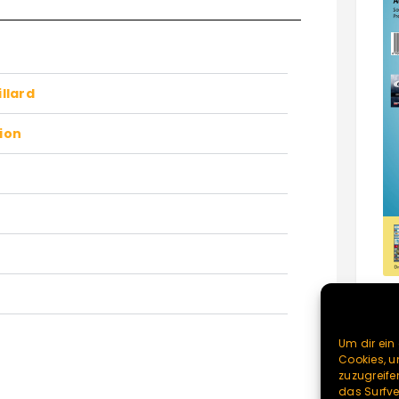
llard
ion
Um dir ein
Cookies, 
zuzugreife
das Surfve