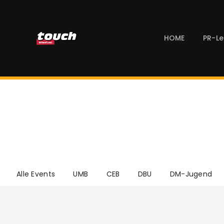
HOME
PR-Le
Dreiband-Team-We
Home
Alle Beiträge
...
DBU
Dreiband-Team-Weltmeistersch
Alle Events
UMB
CEB
DBU
DM-Jugend