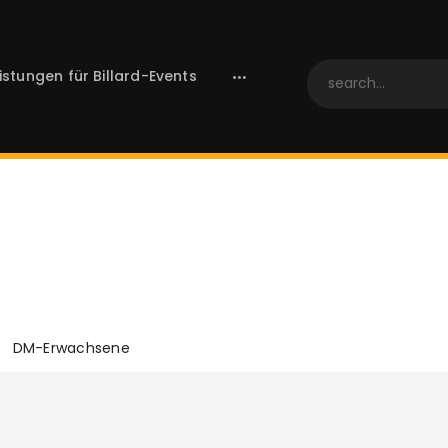
HOME
PR-Leistungen für Billard-Events
istungen für Billard-Events
Touch-Magazin
ltmeisterschaft 20
aft 2019
DM-Erwachsene