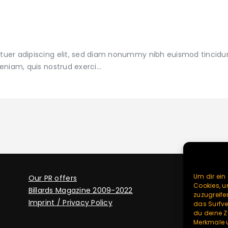
tuer adipiscing elit, sed diam nonummy nibh euismod tincidu
veniam, quis nostrud exerci…
Um dir ein
Our PR offers
Cookies, 
Billards Magazine 2009-2022
zuzugreife
Imprint / Privacy Policy
das Surfve
du deine Z
Merkmale u