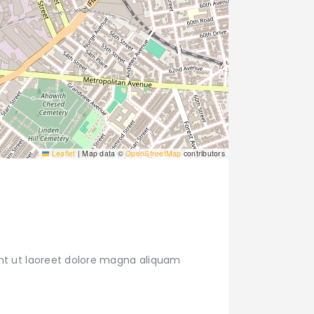
Leaflet
|
Map data ©
OpenStreetMap
contributors
nt ut laoreet dolore magna aliquam