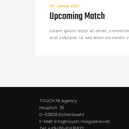
30. Januar 2021
Upcoming Match
Lorem ipsum dolor sit amet, consecte
erat volutpat. Ut wisi enim ad minim 
TOUCH PR Agency
Hauptstr. 25
D-63928 Eichenbuehl
E-Mail: info@touch-magazine.net
Tel: +49-151-61416632