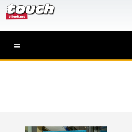
HOME
PR-Leistungen für Billard-
Events
Touch-Magazin
Leider keine
Bronzemedaille für
Marco Weber im
Snooker