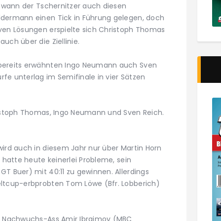
gewann der Tschernitzer auch diesen
ldermann einen Tick in Führung gelegen, doch
iven Lösungen erspielte sich Christoph Thomas
uch über die Ziellinie.
 bereits erwähnten Ingo Neumann auch Sven
fe unterlag im Semifinale in vier Sätzen
hristoph Thomas, Ingo Neumann und Sven Reich.
wird auch in diesem Jahr nur über Martin Horn
r hatte heute keinerlei Probleme, sein
GT Buer) mit 40:11 zu gewinnen. Allerdings
eltcup-erbprobten Tom Löwe (Bfr. Lobberich)
em Nachwuchs-Ass Amir Ibraimov (MBC