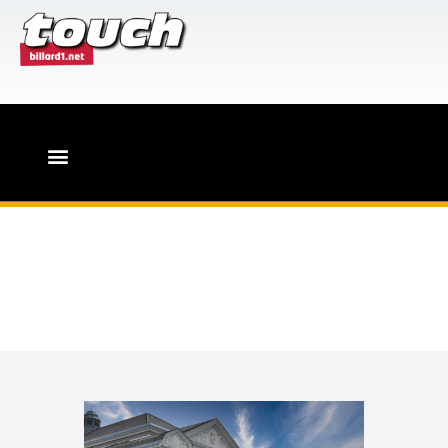
HOME
PR-Leistungen für Billard-
Events
Touch-Magazin
Der Countdown ist
gestartet | 38.
Dreiband-Team-WM