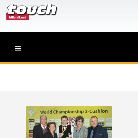
HOME
PR-Leistungen für Billard-
Events
Touch-Magazin
verdensmesterskab